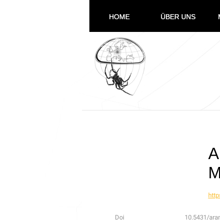
HOME
ÜBER UNS
A
M
http
Doi
10.5431/ara