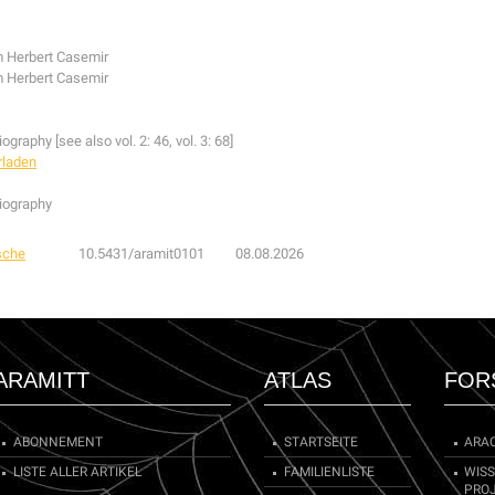
 Herbert Casemir
 Herbert Casemir
iography [see also vol. 2: 46, vol. 3: 68]
rladen
liography
sche
10.5431/aramit0101
08.08.2026
ARAMITT
ATLAS
FOR
ABONNEMENT
STARTSEITE
ARA
LISTE ALLER ARTIKEL
FAMILIENLISTE
WIS
PRO