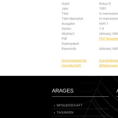
Autor
Kraus O
Jahr
1991
Titel
In memoriam
Titel übersetzt
In memoriam
Ausgabe
Heft 1
Seiten
1-4
Abstract
obituary; bibl
Pdf
PDF herunte
Datenpaket
Keywords
obituary; bib
Arachnologische
Arachnologi
Gesellschaft
Mitteilungen
ARAGES
MITGLIEDSCHAFT
TAGUNGEN