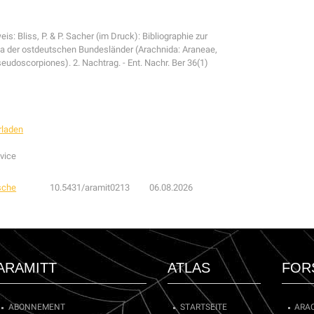
eis: Bliss, P. & P. Sacher (im Druck): Bibliographie zur
a der ostdeutschen Bundesländer (Arachnida: Araneae,
seudoscorpiones). 2. Nachtrag. - Ent. Nachr. Ber 36(1)
rladen
vice
sche
10.5431/aramit0213
06.08.2026
ARAMITT
ATLAS
FOR
ABONNEMENT
STARTSEITE
ARA