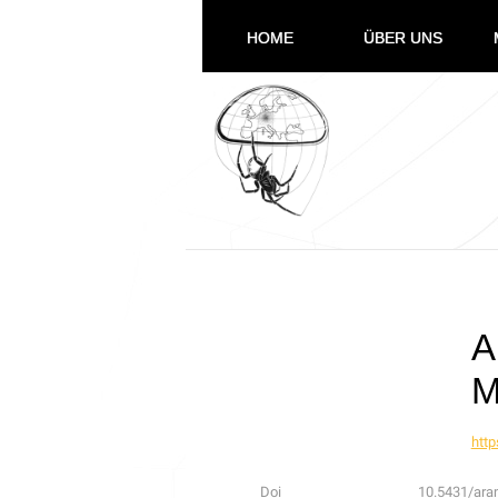
HOME
ÜBER UNS
A
M
http
Doi
10.5431/ara