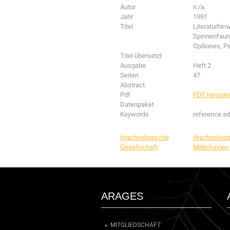
Autor
n./a.
Jahr
1991
Titel
Literaturhinw
Spinnenfaun
Opiliones, P
Titel übersetzt
Ausgabe
Heft 2
Seiten
47
Abstract
Pdf
PDF herunte
Datenpaket
Keywords
reference ad
Arachnologische
Arachnologi
Gesellschaft
Mitteilungen
ARAGES
MITGLIEDSCHAFT