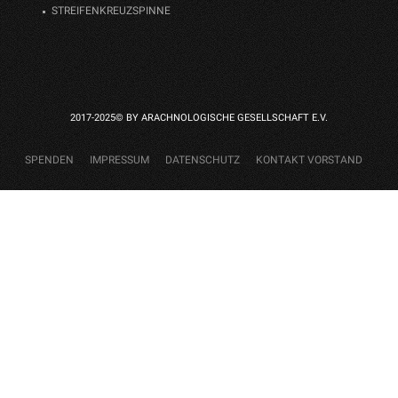
STREIFENKREUZSPINNE
2017-2025© BY ARACHNOLOGISCHE GESELLSCHAFT E.V.
SPENDEN
IMPRESSUM
DATENSCHUTZ
KONTAKT VORSTAND