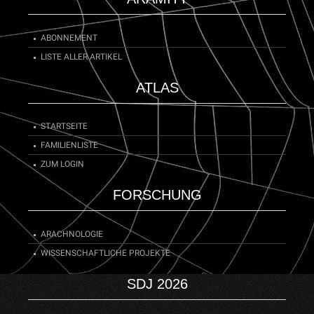
ABONNEMENT
LISTE ALLER ARTIKEL
ATLAS
STARTSEITE
FAMILIENLISTE
ZUM LOGIN
FORSCHUNG
ARACHNOLOGIE
WISSENSCHAFTLICHE PROJEKTE
SDJ 2026