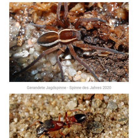
Gerandete Jagdspinne - Spinne des Jahres 2020