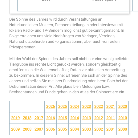
Die Spinne des Jahres wird durch Veranstaltungen an
Naturkundlichen Museen, Pressemitteilungen oder Interviews mit
lokalen Radio- und TV-Sendern möglichst gut bekannt gemacht. In
Folge erreichen uns viele Nachfragen von Verlagen, Vereinen,
Naturschutzbehörden und -organisationen, aber auch von vielen
Privatpersonen.
Mit der Wahl der Spinne des Jahres soll nicht nur eine wenig beliebte
Tiergruppe ins rechte Licht gerückt werden, sondern gleichzeitig
erhoffen sich die Wissenschaftler, Daten zur aktuellen Verbreitung
zu bekommen. In diesem Sinne: Erfreuen Sie sich an der Spinne des
Jahres und helfen Sie mit ihrer Fundmeldung oder ihrem Foto bei der
Dokumentation dieser Art. Alle plausiblen Meldungen bzw.
Beobachtungen und Funde gehen in den Atlas der Spinnentiere ein.
2026
2025
2024
2023
2022
2021
2020
2019
2018
2017
2016
2015
2014
2013
2012
2011
2010
2009
2008
2007
2006
2005
2004
2003
2002
2001
2000