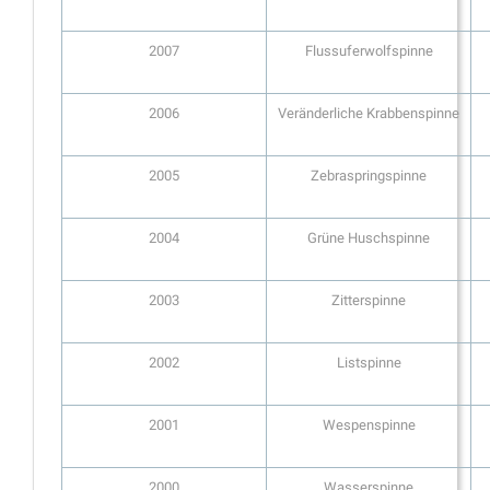
2007
Flussuferwolfspinne
2006
Veränderliche Krabbenspinne
2005
Zebraspringspinne
2004
Grüne Huschspinne
2003
Zitterspinne
2002
Listspinne
2001
Wespenspinne
2000
Wasserspinne