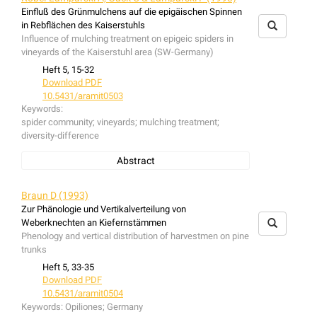
value system of ELLENBERG and provides preliminary
Einfluß des Grünmulchens auf die epigäischen Spinnen
information, especially for rarely found species by
in Rebflächen des Kaiserstuhls
comparing several different habitats. The use of this
Influence of mulching treatment on epigeic spiders in
method is exemplified for the soil-spider
Comaroma
vineyards of the Kaiserstuhl area (SW-Germany)
simoni
BERTKAU, 1889 and the autecology of this
Heft 5, 15-32
species is discussed.
Download PDF
10.5431/aramit0503
Keywords:
spider community; vineyards; mulching treatment;
diversity-difference
Abstract
The spider fauna found in vineyards treated either by
mulching soil tilling was investigated and compared.
Braun D (1993)
Mulching treatment results in a spider community that is
Zur Phänologie und Vertikalverteilung von
richer in species and in numbers. Many species found
Weberknechten an Kiefernstämmen
are typical for dry habitats and represent characteristic
Phenology and vertical distribution of harvestmen on pine
species of the Kaiserstuhl area.
trunks
Heft 5, 33-35
Download PDF
10.5431/aramit0504
Keywords:
Opiliones; Germany