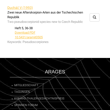
Ducháč V (1993)
Zwei neue Afterskorpion-Arten aus der Tschechischen
Republik
Two pseudoscorpionid species new to Czech Republic
Heft 5, 36-38
Download PDF
10.5431/aramit0505
Keywords:
Pseudoscorpiones
ARAGES
MITGLIEDSCHAFT
TAGUNGEN
KONRAD-THALER-GEDÄCHTNISPREIS
SPINNEN FORUM