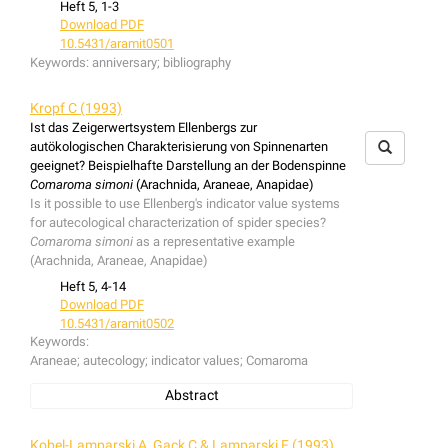
Heft 5, 1-3
Download PDF
10.5431/aramit0501
Keywords:
anniversary; bibliography
Kropf C (1993)
Ist das Zeigerwertsystem Ellenbergs zur
autökologischen Charakterisierung von Spinnenarten
geeignet? Beispielhafte Darstellung an der Bodenspinne
Comaroma simoni
(Arachnida, Araneae, Anapidae)
Is it possible to use Ellenberg's indicator value systems
for autecological characterization of spider species?
Comaroma simoni
as a representative example
(Arachnida, Araneae, Anapidae)
Heft 5, 4-14
Download PDF
10.5431/aramit0502
Keywords:
Araneae; autecology; indicator values; Comaroma
Abstract
A new method for autoecological characterization of
spider species is presented. It is based on the indicator
Kobel-Lamparski A, Gack C & Lamparski F (1993)