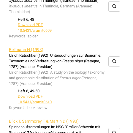
Xysticus lineatus
in Thüringen (Araneae: Thomisidae)
Xysticus lineatus
in Thuringia, Germany (Araneae:
Thomisidae)
Heft 6, 48
Download PDF
10.5431/aramit0609
Keywords:
spider
Bellmann H (1993)
Ulrich Ratschker (1992): Untersuchungen zur Bionomie,
Taxonomie und Verbreitung von
Eresus niger
(Petagna,
1787) (Araneae: Eresidae)
Ulrich Ratschker (1992): A study on the biology, taxonomy
and geographic distribution of
Eresus niger
(Petagna,
1787) (Araneae: Eresidae)
Heft 6, 49-50
Download PDF
10.5431/aramit0610
Keywords:
book review
Blick T, Sammorey T & Martin D (1993)
Spinnenaufsammlungen im NSG "Großer Schwerin mit
Steinhorn" (Mecklenburg-Vorpommern), mit