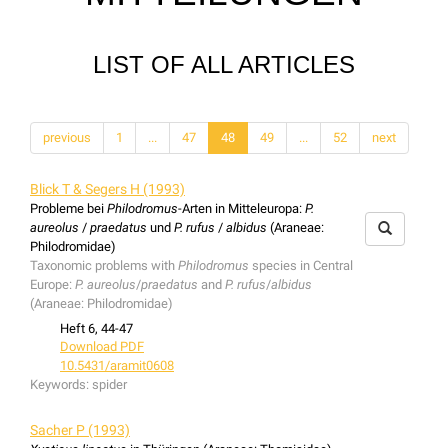
LIST OF ALL ARTICLES
previous
1
...
47
48
49
...
52
next
Blick T & Segers H (1993)
Probleme bei
Philodromus
-Arten in Mitteleuropa:
P.
aureolus
/
praedatus
und
P. rufus
/
albidus
(Araneae:
Philodromidae)
Taxonomic problems with
Philodromus
species in Central
Europe:
P. aureolus
/
praedatus
and
P. rufus
/
albidus
(Araneae: Philodromidae)
Heft 6, 44-47
Download PDF
10.5431/aramit0608
Keywords:
spider
Sacher P (1993)