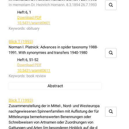
In memoriam Dr. Heinrich Homann. 8.3.1894 26.7.1993
Heft 6, 1
Download PDF
10.5431/aramit0601
Keywords:
obituary
Blick T (1993)
Norman I. Platnick: Advances in spider taxonomy 1988-
1991. With synonymies and transfers 1940-1980
Heft 6, 51-52
Download PDF
10.5431/aramit0611
Keywords:
book review
Abstract
book review: Norman I. Platnick: Advances in spider
taxonomy 1988-1991. With synonymies and transfers
Blick T (1993)
1940-1980
Zusammenstellung der in Mittel-, Nord- und Westeuropa
nachgewiesenen Spinnenfamilien mit Auflistung der für
Mitteleuropa bemerkenswerten Benennungen oder
Schreibweisen von Artnamen oder Zuordnungen von
Gattungen und Arten (im besonderen Hinblick auf die d