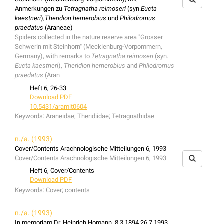
Anmerkungen zu
Tetragnatha reimoseri
(syn.
Eucta
kaestneri
),
Theridion hemerobius
und
Philodromus
praedatus
(Araneae)
Spiders collected in the nature reserve area "Grosser
Schwerin mit Steinhorn" (Mecklenburg-Vorpommern,
Germany), with remarks to
Tetragnatha reimoseri
(syn.
Eucta kaestneri
),
Theridion hemerobius
and
Philodromus
praedatus
(Aran
Heft 6, 26-33
Download PDF
10.5431/aramit0604
Keywords:
Araneidae; Theridiidae; Tetragnathidae
n./a. (1993)
Cover/Contents Arachnologische Mitteilungen 6, 1993
Cover/Contents Arachnologische Mitteilungen 6, 1993
Heft 6, Cover/Contents
Download PDF
Keywords:
Cover; contents
n./a. (1993)
In memoriam Dr. Heinrich Homann. 8.3.1894 26.7.1993