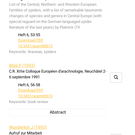
List of the Central, Northern- and Western European
families of spiders, with a list of ramarkable taxonomic
changes of species and genera in Central Europe (with
special reguard on the German-languaged spider
literature of the last years) by Platnick (19
Heft 6, 53-55
Download PDF
10.5431/aramit0612
Keywords:
Araneae; spiders
Bliss P (1993)
C.R. XIIIe Colloque Européen d'arachnologie, Neuchâtel 2-
6 septembre 1991
Heft 6, 56-58
Download PDF
10.5431/aramit0613
Keywords:
book review
Abstract
book review: C.R. XIIIe Colloque Européen d'arachnologie,
Neuchâtel 2-6 septembre 1991
Wunderlich J (1993)
Aufruf zur Mitarbeit