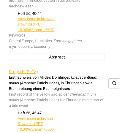
erstmals in Ameisenbauten in der Slowakei
Albania (Hotova national park) and RN Macedonia (Shar
nachgewiesen
Mountains).
Heft 56, 40-44
Histopona kurkai
sp. nov.
(mf) wird aus Albanien
View issue in browser
(Shebenik, Nationalpark Jabllanicë) und Mazedonien
Download PDF
(Shar Mountains), wo sind Buchenwäldern vorkommt,
10.30963/aramit5607
beschrieben und abgebildet. Die neue Art gehört
Keywords:
morphologisch eindeutig in die Gattung Histopona und
Central Europe, faunistics,
Formica gagates
,
gehört zur torpida-Gruppe. Weiterhin wird
Histopona
myrmecophily, taxonomy
vignai
Brignoli, 1980 erstmals für die Spinnenfauna
Albaniens (Hotova Nationalpark) und Mazedoniens (Shar
Abstract
Mountains) gemeldet.
Allochernes solarii
(Simon, 1898) is recorded for the first
time from Slovakia. Six adults and two tritonymphs were
Drogla R (2018)
found in two nests of
Formica gagates
Latreille, 1798. A
Erstnachweis von Milde's Dornfinger,
Cheiracanthium
description of the species is provided based on
mildei
(Araneae: Eutichuridae), in Thüringen sowie
Slovakian specimens and the holotype from Italy.
Beschreibung eines Bissereignisses
Allochernes solarii
(Simon, 1898) wird das erste Mal für
First record of the yellow sac spider
Cheiracanthium
die Slowakei nachgewiesen. Sechs Adulte und drei
mildei
(Araneae: Eutichuridae) for Thuringia and report of
Tritonyphmen wurden in zwei Ameisenbauten von
a bite event
Formica gagates
Latreille, 1798 gefunden. Die Art wird
Heft 56, 45-47
auf Basis slowakischer Tiere und des Holotypus aus
View issue in browser
Italien beschrieben.
Download PDF
10.30963/aramit5608