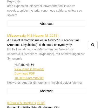
Keywords:
area expansion, dispersal, envenomation, invasive
species, spider hysteria, venomous spiders, yellow sac
spiders
Abstract
Until now
Cheiracanthium mildei
L. Koch, 1864 was
recorded only from two sites in the eastern part of
Milasowszky N & Hepner M (2018)
Germany. Bites of this species are of medical
A case of dimorphic males in
Troxochrus scabriculus
significance, but our knowledge of their effects on
(Araneae: Linyphiidae), with notes on synonymy
humans is often poor. The present paper describes the
Ein Fall von dimorphen Männchen bei
Troxochrus
bite symptoms.
scabriculus
(Araneae: Linyphiidae), mit Anmerkungen zur
Bisher waren von
Cheiracanthium mildei
L. Koch, 1864 im
Synonymie
östlichen Teil Deutschlands nur Vorkommen aus zwei
Heft 56, 48-54
Städten bekannt. Der vorliegende Fund bedeutet den
View issue in browser
Erstnachweis für Thüringen. Gleichzeitig wird ein damit
Download PDF
zusammenhängendes Bissereignis beschrieben. Obwohl
10.30963/aramit5609
in den letzten Jahren eine Reihe seriöser Publikationen
Keywords:
Austria, dimorphism, linyphiid spider, Vienna
zu
Cheiracanthium
-Bissen erschienen, besteht längst
keine abschließende Klarheit über deren Wirkung beim
Abstract
Menschen.
Troxochrus cirrifrons
(O. Pickard-Cambridge, 1871) is a
junior synonym
of
Troxochrus scabriculus
(Westring,
Kůrka A & Dolejš P (2018)
1851). Moreover,
Troxochrus scabriculus
is a species
Farewell to RNDr. Zdeněk Majkus, CSc.