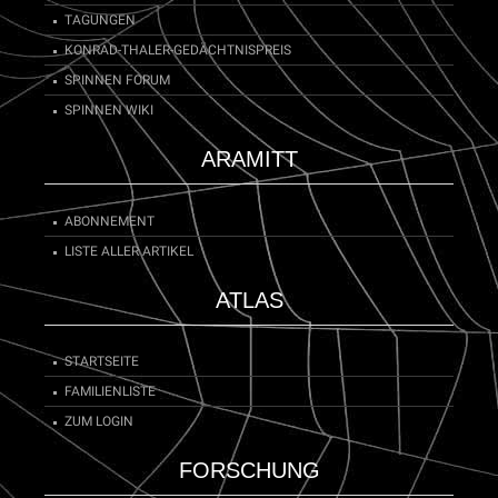
TAGUNGEN
KONRAD-THALER-GEDÄCHTNISPREIS
SPINNEN FORUM
SPINNEN WIKI
ARAMITT
ABONNEMENT
LISTE ALLER ARTIKEL
ATLAS
STARTSEITE
FAMILIENLISTE
ZUM LOGIN
FORSCHUNG