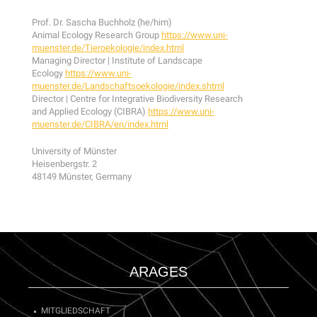
Prof. Dr. Sascha Buchholz (he/him)
Animal Ecology Research Group
https://www.uni-
muenster.de/Tieroekologie/index.html
Managing Director | Institute of Landscape
Ecology
https://www.uni-
muenster.de/Landschaftsoekologie/index.shtml
Director | Centre for Integrative Biodiversity Research
and Applied Ecology (CIBRA)
https://www.uni-
muenster.de/CIBRA/en/index.html
University of Münster
Heisenbergstr. 2
48149 Münster, Germany
ARAGES
MITGLIEDSCHAFT