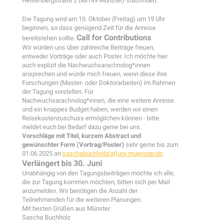
Heisenbergstraße 2 (48149 Münster) stattfinden.
Die Tagung wird am 10. Oktober (Freitag) um 19 Uhr
beginnen, so dass genügend Zeit für die Anreise
Call for Contributions
bereitstehen sollte.
Wir würden uns über zahlreiche Beiträge freuen,
entweder Vorträge oder auch Poster. Ich möchte hier
auch explizit die Nachwuchsarachnolog*innen
ansprechen und würde mich freuen, wenn diese ihre
Forschungen (Master- oder Doktorarbeiten) im Rahmen
der Tagung vorstellen. Für
Nachwuchsarachnolog*innen, die eine weitere Anreise
und ein knappes Budget haben, werden wir einen
Reisekostenzuschuss ermöglichen können - bitte
meldet euch bei Bedarf dazu gerne bei uns.
Vorschläge mit Titel, kurzem Abstract und
gewünschter Form (Vortrag/Poster)
sehr gerne bis zum
01.06.2025 an
saschabuchholz(at)uni-muenster.de
.
Verlängert bis 30. Juni
Unabhängig von den Tagungsbeiträgen möchte ich alle,
die zur Tagung kommen möchten, bitten sich per Mail
anzumelden. Wir benötigen die Anzahl der
Teilnehmenden für die weiteren Planungen.
Mit besten Grüßen aus Münster
Sascha Buchholz