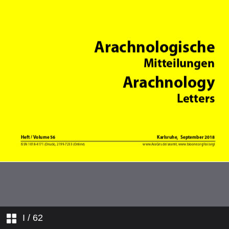
I
/ 62