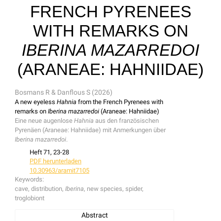
FRENCH PYRENEES
WITH REMARKS ON
IBERINA MAZARREDOI
(ARANEAE: HAHNIIDAE)
Bosmans R & Danflous S (2026)
A new eyeless
Hahnia
from the French Pyrenees with
remarks on
Iberina mazarredoi
(Araneae: Hahniidae)
Eine neue augenlose
Hahnia
aus den französischen
Pyrenäen (Araneae: Hahniidae) mit Anmerkungen über
Iberina mazarredoi
.
Heft 71, 23-28
PDF herunterladen
10.30963/aramit7105
Keywords:
cave, distribution,
Iberina
, new species, spider,
troglobiont
Abstract