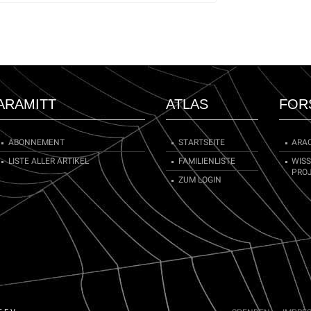
 68]
ARAMITT
ATLAS
FOR
ABONNEMENT
STARTSEITE
ARA
LISTE ALLER ARTIKEL
FAMILIENLISTE
WIS
PRO
ZUM LOGIN