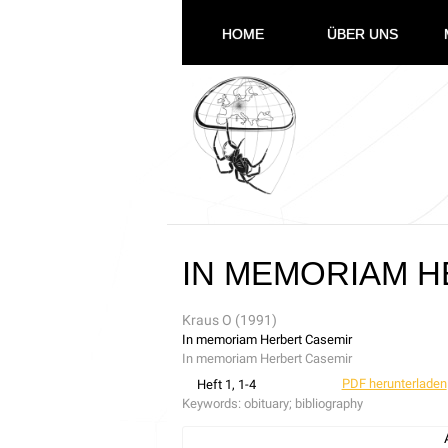
HOME
ÜBER UNS
IN MEMORIAM H
Kraus O (1991)
In memoriam Herbert Casemir
In memoriam Herbert Casemir
PDF herunterladen
Heft 1, 1-4
Keywords:
obituary; bibliography