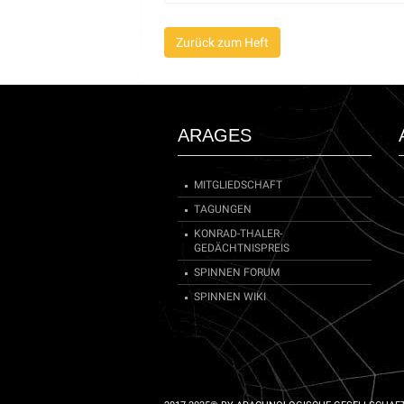
obituary; bibliography [see also vol. 2: 46, vol. 3:
Zurück zum Heft
ARAGES
MITGLIEDSCHAFT
TAGUNGEN
KONRAD-THALER-
GEDÄCHTNISPREIS
SPINNEN FORUM
SPINNEN WIKI