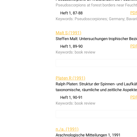
Pseudoscorpions at forest borders near Feuc
PDF
Heft 1, 87-88
Keywords:
Pseudoscorpiones; Germany; Bavar
Malt S (1991)
Steffen Malt: Untersuchungen trophischer Bez
PDF
Heft 1, 89-90
Keywords:
book review
book review: Steffen Malt: Untersuchungen tr
Platen R (1991)
Ralph Platen: Struktur der Spinnen- und Laufkäf
taxonomische, räumliche und zeitliche Aspekte
PDF
Heft 1, 90-91
Keywords:
book review
book review: Ralph Platen: Struktur der Spinnen
taxonomische, räumliche und zeitliche Aspekte
n./a. (1991)
Arachnologische Mitteilungen 1, 1991