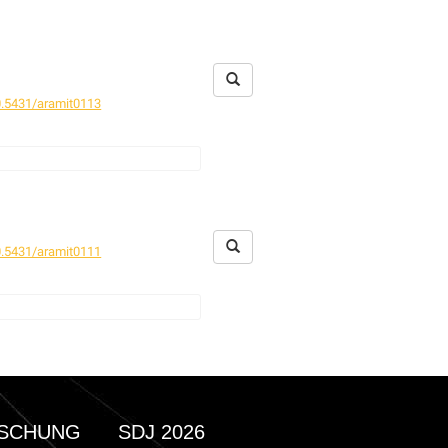
.5431/aramit0113
.5431/aramit0111
SCHUNG
SDJ 2026