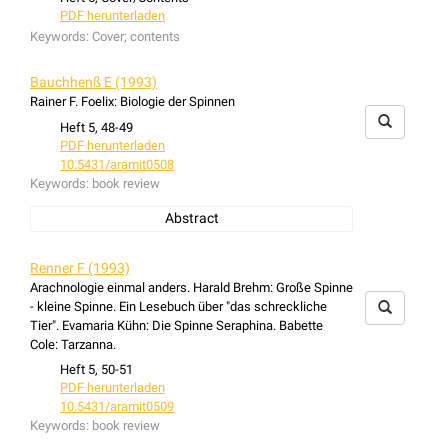
PDF herunterladen
Keywords:
Cover; contents
Bauchhenß E (1993)
Rainer F. Foelix: Biologie der Spinnen
Heft 5, 48-49
PDF herunterladen
10.5431/aramit0508
Keywords:
book review
Abstract
book review: Rainer F. Foelix: Biologie der Spinnen
Renner F (1993)
Arachnologie einmal anders. Harald Brehm: Große Spinne
- kleine Spinne. Ein Lesebuch über "das schreckliche
Tier". Evamaria Kühn: Die Spinne Seraphina. Babette
Cole: Tarzanna.
Heft 5, 50-51
PDF herunterladen
10.5431/aramit0509
Keywords:
book review