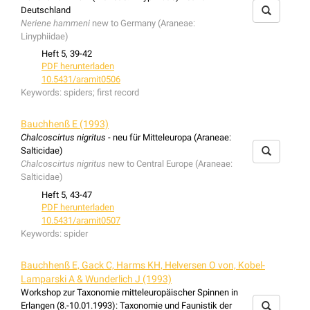
Deutschland
Neriene hammeni
new to Germany (Araneae:
Linyphiidae)
Heft 5, 39-42
PDF herunterladen
10.5431/aramit0506
Keywords:
spiders; first record
Bauchhenß E (1993)
Chalcoscirtus nigritus
- neu für Mitteleuropa (Araneae:
Salticidae)
Chalcoscirtus nigritus
new to Central Europe (Araneae:
Salticidae)
Heft 5, 43-47
PDF herunterladen
10.5431/aramit0507
Keywords:
spider
Bauchhenß E, Gack C, Harms KH, Helversen O von, Kobel-
Lamparski A & Wunderlich J (1993)
Workshop zur Taxonomie mitteleuropäischer Spinnen in
Erlangen (8.-10.01.1993): Taxonomie und Faunistik der