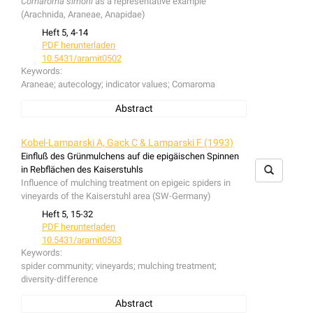
Comaroma simoni
as a representative example
(Arachnida, Araneae, Anapidae)
Heft 5, 4-14
PDF herunterladen
10.5431/aramit0502
Keywords:
Araneae; autecology; indicator values; Comaroma
Abstract
A new method for autoecological characterization of
spider species is presented. It is based on the indicator
Kobel-Lamparski A, Gack C & Lamparski F (1993)
value system of ELLENBERG and provides preliminary
Einfluß des Grünmulchens auf die epigäischen Spinnen
information, especially for rarely found species by
in Rebflächen des Kaiserstuhls
comparing several different habitats. The use of this
Influence of mulching treatment on epigeic spiders in
method is exemplified for the soil-spider
Comaroma
vineyards of the Kaiserstuhl area (SW-Germany)
simoni
BERTKAU, 1889 and the autecology of this
Heft 5, 15-32
species is discussed.
PDF herunterladen
10.5431/aramit0503
Keywords:
spider community; vineyards; mulching treatment;
diversity-difference
Abstract