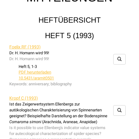
HEFTÜBERSICHT
HEFT 5 (1993)
Foelix RF (1993)
Dr. H. Homann wird 99!
Dr. H. Homann wird 99!
Heft 5, 1-3
PDF herunterladen
10.5431/aramit0501
Keywords:
anniversary; bibliography
Kropf C (1993)
Ist das Zeigerwertsystem Ellenbergs zur
autökologischen Charakterisierung von Spinnenarten
geeignet? Beispielhafte Darstellung an der Bodenspinne
Comaroma simoni
(Arachnida, Araneae, Anapidae)
Is it possible to use Ellenberg's indicator value systems
for autecological characterization of spider species?