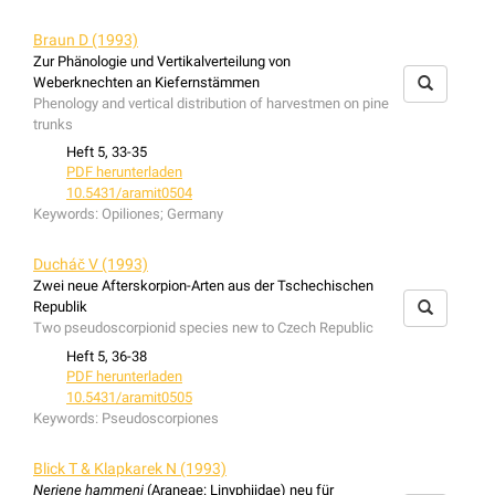
The spider fauna found in vineyards treated either by
mulching soil tilling was investigated and compared.
Braun D (1993)
Mulching treatment results in a spider community that is
Zur Phänologie und Vertikalverteilung von
richer in species and in numbers. Many species found
Weberknechten an Kiefernstämmen
are typical for dry habitats and represent characteristic
Phenology and vertical distribution of harvestmen on pine
species of the Kaiserstuhl area.
trunks
Heft 5, 33-35
PDF herunterladen
10.5431/aramit0504
Keywords:
Opiliones; Germany
Ducháč V (1993)
Zwei neue Afterskorpion-Arten aus der Tschechischen
Republik
Two pseudoscorpionid species new to Czech Republic
Heft 5, 36-38
PDF herunterladen
10.5431/aramit0505
Keywords:
Pseudoscorpiones
Blick T & Klapkarek N (1993)
Neriene hammeni
(Araneae: Linyphiidae) neu für