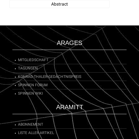
Abstract
book review: Arachnologie einmal anders. Harald Brehm:
Große Spinne - kleine Spinne. Ein Lesebuch über "das
schreckliche Tier". Evamaria Kühn: Die Spinne Seraphina.
Babette Cole: Tarzanna.
ARAGES
MITGLIEDSCHAFT
TAGUNGEN
KONRAD-THALER-GEDÄCHTNISPREIS
SPINNEN FORUM
SPINNEN WIKI
ARAMITT
ABONNEMENT
LISTE ALLER ARTIKEL