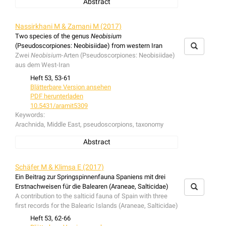
Abstract
The unknown male of
Ozyptila tenerifensis
Wunderlich,
1992 endemic to Tenerife is described. This species is
Nassirkhani M & Zamani M (2017)
rarely collected and seems restricted to litter of
Two species of the genus
Neobisium
understory broadleaf bushes in the Canary pine forest
(Pseudoscorpiones: Neobisiidae) from western Iran
zone.
Zwei
Neobisium
-Arten (Pseudoscorpiones: Neobisiidae)
Das unbekannte Männchen von
Ozyptila tenerifensis
aus dem West-Iran
Wunderlich, 1992, ein Endemit von Tenerifa, wird
Heft 53, 53-61
beschrieben. Die Art wurde selten gefangen und scheint
Blätterbare Version ansehen
auf die Laubstreu von Büschen im Unterwuchs der
PDF herunterladen
Kanarienkiefer-Zone beschränkt zu sein.
10.5431/aramit5309
Keywords:
Arachnida, Middle East, pseudoscorpions, taxonomy
Abstract
Records of two epigean species of
Neobisium
,
N. (N.)
alticola
Beier, 1973 and
N. (N.) validum
(L. Koch, 1873)
Schäfer M & Klimsa E (2017)
are presented for western Iran.
N. (N.) alticola
, including
Ein Beitrag zur Springspinnenfauna Spaniens mit drei
all nymphal stages, and males of
N. (N.) validum
are
Erstnachweisen für die Balearen (Araneae, Salticidae)
redescribed and illustrated.
A contribution to the salticid fauna of Spain with three
Nachweise zweier
Neobisium
-Arten,
N. (N.) alticola
Beier,
first records for the Balearic Islands (Araneae, Salticidae)
1973 und
N. (N.) validum
(L. Koch, 1873), aus dem West-
Heft 53, 62-66
Iran werden vorgestellt.
N. (N.) alticola
, einschließlich