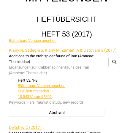
HEFTÜBERSICHT
HEFT 53 (2017)
Blätterbare Version ansehen
Kiany N, Sadeghi S, Kiany M, Zamani A & Ostovani S (2017)
Additions to the crab spider fauna of Iran (Araneae:
Thomisidae)
Ergänzungen zur Krabbenspinnenfauna des Iran
(Araneae: Thomisidae)
Heft 53, 1-8
Blätterbare Version ansehen
PDF herunterladen
10.5431/aramit5301
Keywords:
Fars, faunistic study, new records
Abstract
In this study, the crab spider (Thomisidae) fauna of Fars
Province in Iran is investigated and some additional new
Deltshev C (2017)
records are given for both the country and the province.