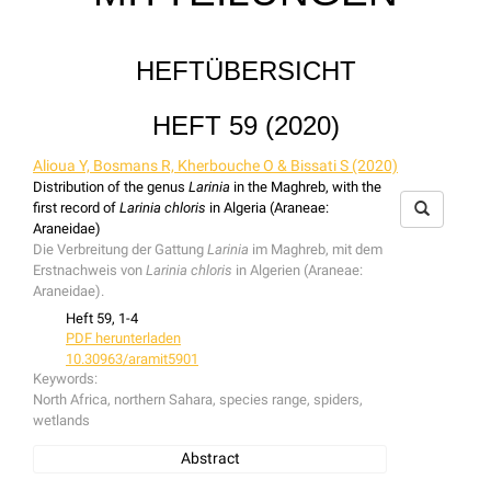
HEFTÜBERSICHT
HEFT 59 (2020)
Alioua Y, Bosmans R, Kherbouche O & Bissati S (2020)
Distribution of the genus
Larinia
in the Maghreb, with the
first record of
Larinia chloris
in Algeria (Araneae:
Araneidae)
Die Verbreitung der Gattung
Larinia
im Maghreb, mit dem
Erstnachweis von
Larinia chloris
in Algerien (Araneae:
Araneidae).
Heft 59, 1-4
PDF herunterladen
10.30963/aramit5901
Keywords:
North Africa, northern Sahara, species range, spiders,
wetlands
Abstract
Data on the spider fauna of the Maghreb are incomplete