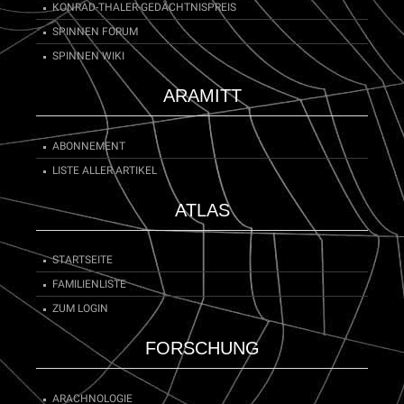
KONRAD-THALER-GEDÄCHTNISPREIS
SPINNEN FORUM
SPINNEN WIKI
ARAMITT
ABONNEMENT
LISTE ALLER ARTIKEL
ATLAS
STARTSEITE
FAMILIENLISTE
ZUM LOGIN
FORSCHUNG
ARACHNOLOGIE