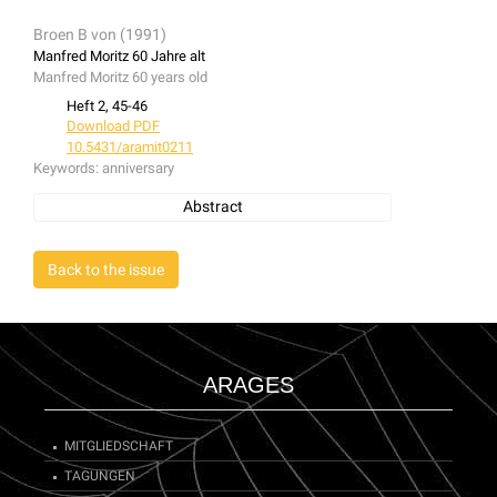
Broen B von (1991)
Manfred Moritz 60 Jahre alt
Manfred Moritz 60 years old
Heft 2, 45-46
Download PDF
10.5431/aramit0211
Keywords:
anniversary
Abstract
anniversary, Manfred Moritz
Back to the issue
ARAGES
MITGLIEDSCHAFT
TAGUNGEN