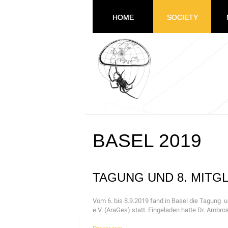
HOME
SOCIETY
BASEL 2019
TAGUNG UND 8. MIT
Vom 6. bis 8.9.2019 fand in Basel die Tagung 
e.V. (AraGes) statt. Eingeladen hatte Dr. Amb