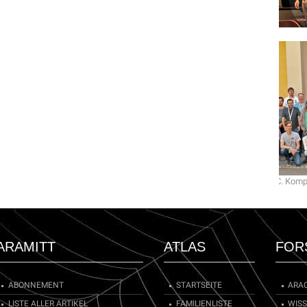
Fotos: C. Kom
ARAMITT
ATLAS
FOR
ABONNEMENT
STARTSEITE
ARA
LISTE ALLER ARTIKEL
FAMILIENLISTE
WIS