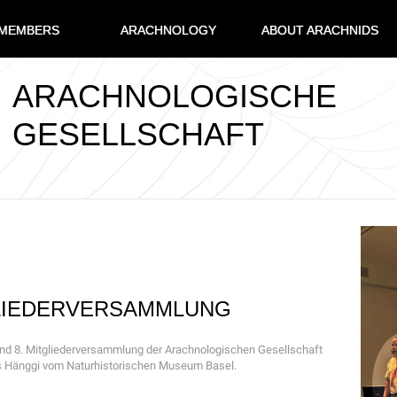
MEMBERS
ARACHNOLOGY
ABOUT ARACHNIDS
ARACHNOLOGISCHE
GESELLSCHAFT
GLIEDERVERSAMMLUNG
und 8. Mitgliederversammlung der Arachnologischen Gesellschaft
ros Hänggi vom Naturhistorischen Museum Basel.