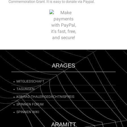
Commemoration Grant. It is easy to donate via Paypal.
ARAGES
MITGLIEDSCHAFT
TAGUNGEN
KONRAD-THALER-GEDÄCHTNISPREIS
SPINNEN FORUM
SPINNEN WIKI
ARAMITT