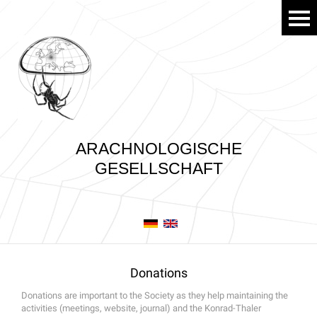
ARACHNOLOGISCHE
GESELLSCHAFT
Donations
Donations are important to the Society as they help maintaining the
activities (meetings, website, journal) and the Konrad-Thaler