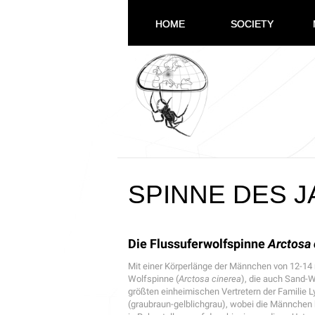
HOME
SOCIETY
SPINNE DES J
Die
Flussuferwolfspinne
Arctosa 
Mit einer Körperlänge der Männchen von 12-14
Wolfspinne (
Arctosa cinerea
), die auch Sand-
größten einheimischen Vertretern der Familie L
(graubraun-gelblichgrau), wobei die Männchen 