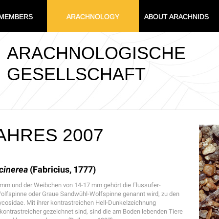
MEMBERS
ARACHNOLOGY
ABOUT ARACHNIDS
ARACHNOLOGISCHE
GESELLSCHAFT
AHRES 2007
cinerea
(Fabricius, 1777)
 mm und der Weibchen von 14-17 mm gehört die Flussufer-
Wolfspinne oder Graue Sandwühl-Wolfspinne genannt wird, zu den
ycosidae. Mit ihrer kontrastreichen Hell-Dunkelzeichnung
kontrastreicher gezeichnet sind, sind die am Boden lebenden Tiere