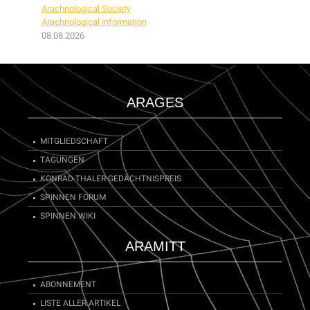
Arachnological Society
Arachnological information
08.08.2026
ARAGES
MITGLIEDSCHAFT
TAGUNGEN
KONRAD-THALER-GEDÄCHTNISPREIS
SPINNEN FORUM
SPINNEN WIKI
ARAMITT
ABONNEMENT
LISTE ALLER ARTIKEL