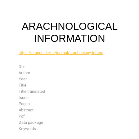
ARACHNOLOGICAL
INFORMATION
https://arages.de/en/journal/arachnology-letters
Doi
Author
Year
Title
Title translated
Issue
Pages
Abstract
Pdf
Data package
Keywords