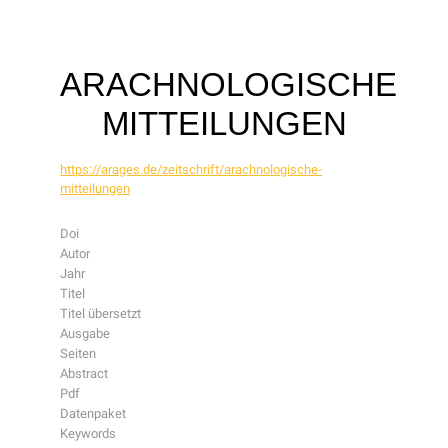
ARACHNOLOGISCHE
MITTEILUNGEN
https://arages.de/zeitschrift/arachnologische-
mitteilungen
Doi
Autor
Jahr
Titel
Titel übersetzt
Ausgabe
Seiten
Abstract
Pdf
Datenpaket
Keywords