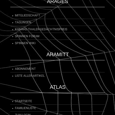
ARAGES
MITGLIEDSCHAFT
TAGUNGEN
KONRAD-THALER-GEDÄCHTNISPREIS
SPINNEN FORUM
SPINNEN WIKI
ARAMITT
ABONNEMENT
LISTE ALLER ARTIKEL
ATLAS
STARTSEITE
FAMILIENLISTE