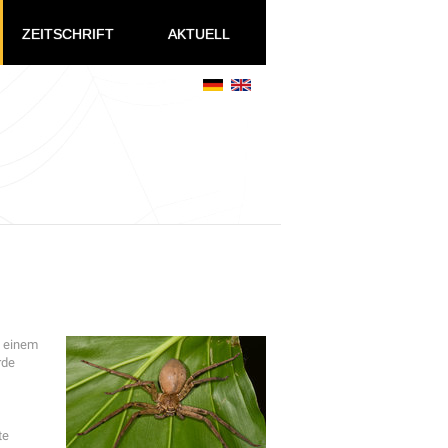
ZEITSCHRIFT
AKTUELL
t einem
rde
te