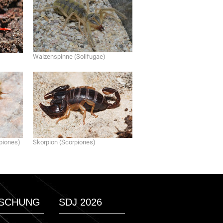
Walzenspinne (Solifugae)
piones)
Skorpion (Scorpiones)
SCHUNG
SDJ 2026