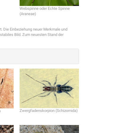
Webspinne oder Echte Spinne
(Araneae)
t. Die Einbeziehung neuer Merkmale und
tabiles Bild. Zum neuesten Stand der
Zwergfadenskorpion (Schizomida)
n