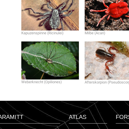
Kapuzenspinne (Ricinulei)
Milbe (Acari)
Weberknecht (Opiliones)
Afterskorpion (Pseudoscor
ARAMITT
ATLAS
FOR