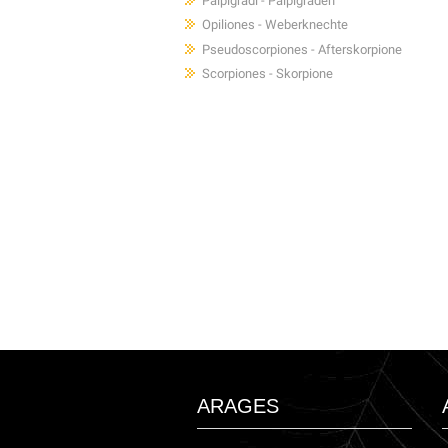
Palpigradi - Palpigraden
Opiliones - Weberknechte
Pseudoscorpiones - Afterskorpione
Scorpiones - Skorpione
ARAGES