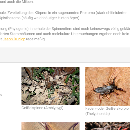
 und auch die Milben.
le: Zweiteilung des Körpers in ein sogenanntes Prosoma (stark chitinisierter
Opisthosoma (häufig weichhäutiger Hinterkörper).
 (Phylogenie) innerhalb der Spinnentiere sind noch keineswegs völlig geklär
änderten Stammbäumen und auch molekulare Untersuchungen ergaben noch kein s
et
Jason Dunlop
regelmäßig.
ne
Geißelspinne (Amblypygi)
Faden- oder Geißelskorpio
(Thelyphonida)