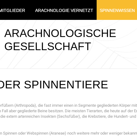
MITGLIEDER
ARACHNOLOGIE VERNETZT
SPINNENWISSEN
ARACHNOLOGISCHE
GESELLSCHAFT
ER SPINNENTIERE
erfüßern (Arthropoda), die fast immer einen in Segmente gegliederten Körper mi
all aber gegliederte Beine besitzen. Die meisten Tierarten, die heute auf der E
 die extem artenreichen Insekten (Sechsfüßer), die Krebstiere, die Hundert- und
en Spinnen oder Webspinnen (Araneae) noch weitere mehr oder weniger bekann