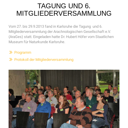
TAGUNG UND 6.
MITGLIEDERVERSAMMLUNG
Vom 27. bis 29.9.2013 fand in Karlsruhe die Tagung und 6.
Mitgliederversammlung der Arachnologischen Gesellschaft e.V.
(AraGes) statt. Eingeladen hatte Dr. Hubert Höfer vom Staatlichen
Museum für Naturkunde Karlsruhe.
Programm
Protokoll der Mitgliederversammlung