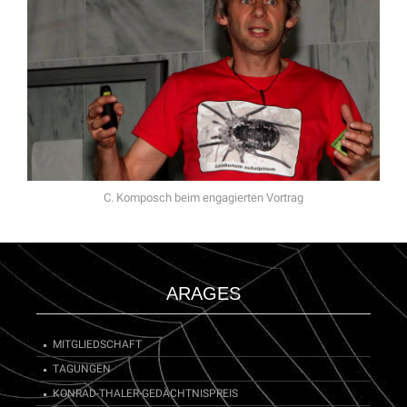
C. Komposch beim engagierten Vortrag
ARAGES
MITGLIEDSCHAFT
TAGUNGEN
KONRAD-THALER-GEDÄCHTNISPREIS