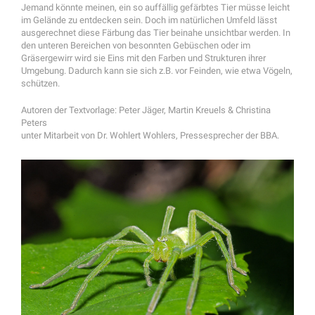
Jemand könnte meinen, ein so auffällig gefärbtes Tier müsse leicht
im Gelände zu entdecken sein. Doch im natürlichen Umfeld lässt
ausgerechnet diese Färbung das Tier beinahe unsichtbar werden. In
den unteren Bereichen von besonnten Gebüschen oder im
Gräsergewirr wird sie Eins mit den Farben und Strukturen ihrer
Umgebung. Dadurch kann sie sich z.B. vor Feinden, wie etwa Vögeln,
schützen.
Autoren der Textvorlage: Peter Jäger, Martin Kreuels & Christina
Peters
unter Mitarbeit von Dr. Wohlert Wohlers, Pressesprecher der BBA.