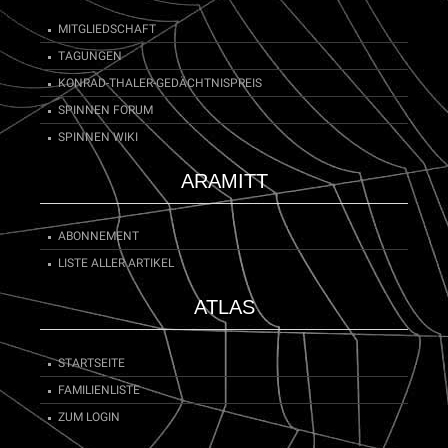
MITGLIEDSCHAFT
TAGUNGEN
KONRAD-THALER-GEDÄCHTNISPREIS
SPINNEN FORUM
SPINNEN WIKI
ARAMITT
ABONNEMENT
LISTE ALLER ARTIKEL
ATLAS
STARTSEITE
FAMILIENLISTE
ZUM LOGIN