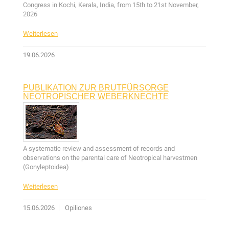
Congress in Kochi, Kerala, India, from 15th to 21st November,
2026
Weiterlesen
19.06.2026
PUBLIKATION ZUR BRUTFÜRSORGE
NEOTROPISCHER WEBERKNECHTE
A systematic review and assessment of records and
observations on the parental care of Neotropical harvestmen
(Gonyleptoidea)
Weiterlesen
15.06.2026
Opiliones