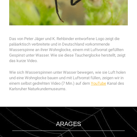
Das von Peter Jäger und K. Rehbinder entworfene Logo zeigt die
paläarktisch verbreitete und in Deutschland vorkommende
Wasserspinne an ihrer Wohnglocke, einem mit Luftvorrat gefüllten
Gespinst unter Wasser. Wie sie diese Taucherglocke herstellt, zeigt
das kurze Video.
Wie sich Wasserspinnen unter Wasser bewegen, wie sie Luft holen
und eine Wohnglocke bauen und mit Luftvorrat füllen, zeigen wir in
einem selbst gedrehten Video (7 Min.) auf dem
YouTube
Kanal des
Karlsruher Naturkundemuseums.
ARAGES