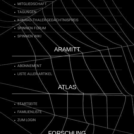
MITGLIEDSCHAFT
TAGUNGEN
KONRAD-THALER-GEDÄCHTNISPREIS
SPINNEN FORUM
SPINNEN WIKI
ARAMITT
ABONNEMENT
LISTE ALLER ARTIKEL
ATLAS
STARTSEITE
FAMILIENLISTE
ZUM LOGIN
FORSCHUNG