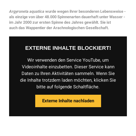
Argyroneta aquatica
wurde wegen ihrer besonderen Lebensweise -
als einzige von über 48.000 Spinnenarten dauerhaft unter Wasser -
im Jahr 2000 zur ersten Spinne des Jahres gewählt. Sie ist
auch das Wappentier der Arachnologischen Gesellschaft.
EXTERNE INHALTE BLOCKIERT!
Wir verwenden den Service YouTube, um
Videoinhalte einzubetten. Dieser Service kann
Daten zu Ihren Aktivitäten sammeln. Wenn Sie
die Inhalte trotzdem laden möchten, klicken Sie
bitte auf folgende Schaltfläche.
Externe Inhalte nachladen