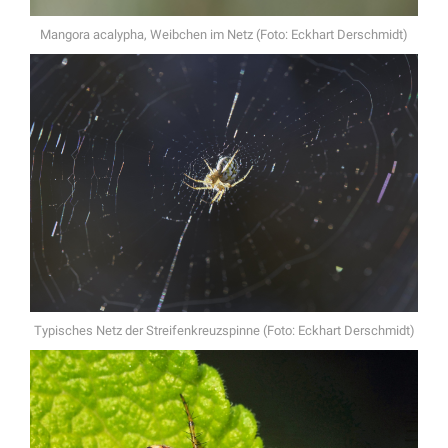
Mangora acalypha, Weibchen im Netz (Foto: Eckhart Derschmidt)
Typisches Netz der Streifenkreuzspinne (Foto: Eckhart Derschmidt)