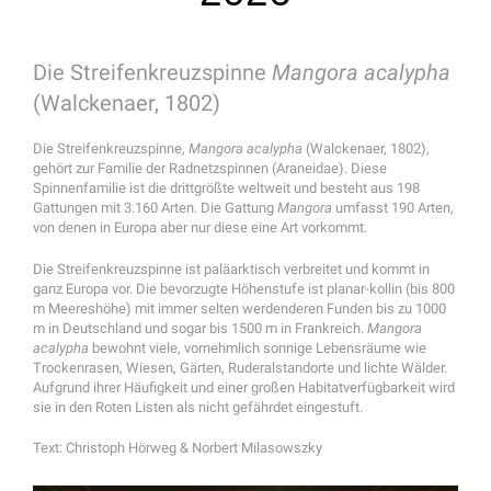
Die Streifenkreuzspinne
Mangora acalypha
(Walckenaer, 1802)
Die Streifenkreuzspinne,
Mangora acalypha
(Walckenaer, 1802),
gehört zur Familie der Radnetzspinnen (Araneidae). Diese
Spinnenfamilie ist die drittgrößte weltweit und besteht aus 198
Gattungen mit 3.160 Arten. Die Gattung
Mangora
umfasst 190 Arten,
von denen in Europa aber nur diese eine Art vorkommt.
Die Streifenkreuzspinne ist paläarktisch verbreitet und kommt in
ganz Europa vor. Die bevorzugte Höhenstufe ist planar-kollin (bis 800
m Meereshöhe) mit immer selten werdenderen Funden bis zu 1000
m in Deutschland und sogar bis 1500 m in Frankreich.
Mangora
acalypha
bewohnt viele, vornehmlich sonnige Lebensräume wie
Trockenrasen, Wiesen, Gärten, Ruderalstandorte und lichte Wälder.
Aufgrund ihrer Häufigkeit und einer großen Habitatverfügbarkeit wird
sie in den Roten Listen als nicht gefährdet eingestuft.
Text: Christoph Hörweg & Norbert Milasowszky