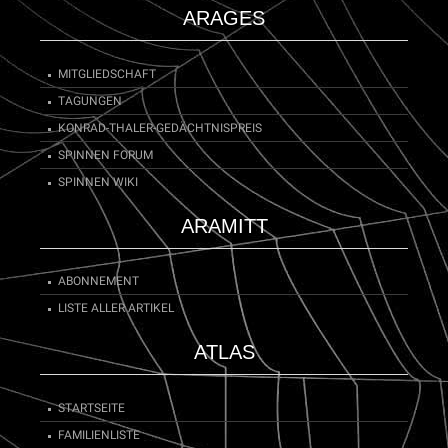
ARAGES
MITGLIEDSCHAFT
TAGUNGEN
KONRAD-THALER-GEDÄCHTNISPREIS
SPINNEN FORUM
SPINNEN WIKI
ARAMITT
ABONNEMENT
LISTE ALLER ARTIKEL
ATLAS
STARTSEITE
FAMILIENLISTE