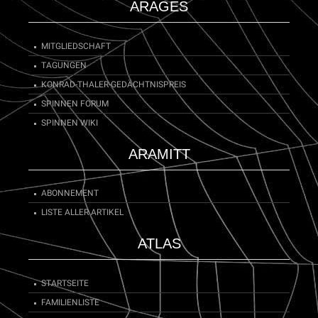
ARAGES
MITGLIEDSCHAFT
TAGUNGEN
KONRAD-THALER-GEDÄCHTNISPREIS
SPINNEN FORUM
SPINNEN WIKI
ARAMITT
ABONNEMENT
LISTE ALLER ARTIKEL
ATLAS
STARTSEITE
FAMILIENLISTE