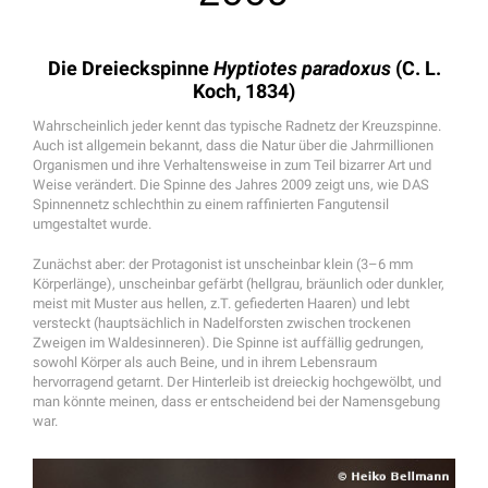
Die Dreieckspinne
Hyptiotes paradoxus
(C. L.
Koch, 1834)
Wahrscheinlich jeder kennt das typische Radnetz der Kreuzspinne.
Auch ist allgemein bekannt, dass die Natur über die Jahrmillionen
Organismen und ihre Verhaltensweise in zum Teil bizarrer Art und
Weise verändert. Die Spinne des Jahres 2009 zeigt uns, wie DAS
Spinnennetz schlechthin zu einem raffinierten Fangutensil
umgestaltet wurde.
Zunächst aber: der Protagonist ist unscheinbar klein (3–6 mm
Körperlänge), unscheinbar gefärbt (hellgrau, bräunlich oder dunkler,
meist mit Muster aus hellen, z.T. gefiederten Haaren) und lebt
versteckt (hauptsächlich in Nadelforsten zwischen trockenen
Zweigen im Waldesinneren). Die Spinne ist auffällig gedrungen,
sowohl Körper als auch Beine, und in ihrem Lebensraum
hervorragend getarnt. Der Hinterleib ist dreieckig hochgewölbt, und
man könnte meinen, dass er entscheidend bei der Namensgebung
war.