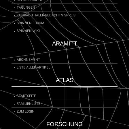
TAGUNGEN
KONRAD-THALER-GEDÄCHTNISPREIS
SPINNEN FORUM
SPINNEN WIKI
ARAMITT
ABONNEMENT
LISTE ALLER ARTIKEL
ATLAS
STARTSEITE
FAMILIENLISTE
ZUM LOGIN
FORSCHUNG