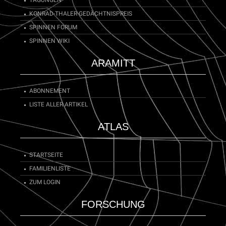
KONRAD-THALER-GEDÄCHTNISPREIS
SPINNEN FORUM
SPINNEN WIKI
ARAMITT
ABONNEMENT
LISTE ALLER ARTIKEL
ATLAS
STARTSEITE
FAMILIENLISTE
ZUM LOGIN
FORSCHUNG