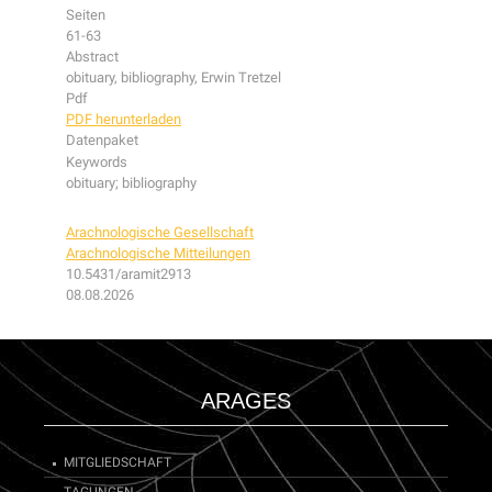
Seiten
61-63
Abstract
obituary, bibliography, Erwin Tretzel
Pdf
PDF herunterladen
Datenpaket
Keywords
obituary; bibliography
Arachnologische Gesellschaft
Arachnologische Mitteilungen
10.5431/aramit2913
08.08.2026
ARAGES
MITGLIEDSCHAFT
TAGUNGEN