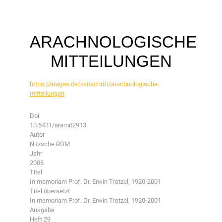
ARACHNOLOGISCHE
MITTEILUNGEN
https://arages.de/zeitschrift/arachnologische-
mitteilungen
Doi
10.5431/aramit2913
Autor
Nitzsche ROM
Jahr
2005
Titel
In memoriam Prof. Dr. Erwin Tretzel, 1920-2001
Titel übersetzt
In memoriam Prof. Dr. Erwin Tretzel, 1920-2001
Ausgabe
Heft 29