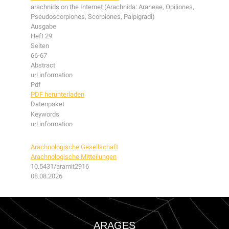
arachnids on the Internet (Arachnida: Araneae, Opiliones,
Pseudoscorpiones, Scorpiones, Palpigradi)
Ausgabe
Heft 29
Seiten
66-67
Abstract
url information
Pdf
PDF herunterladen
Datenpaket
Keywords
url information
Arachnologische Gesellschaft
Arachnologische Mitteilungen
10.5431/aramit2916
08.08.2026
ARAGES