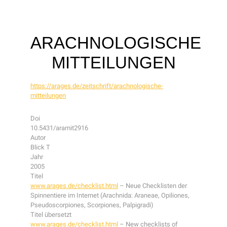
ARACHNOLOGISCHE
MITTEILUNGEN
https://arages.de/zeitschrift/arachnologische-
mitteilungen
Doi
10.5431/aramit2916
Autor
Blick T
Jahr
2005
Titel
www.arages.de/checklist.html
– Neue Checklisten der
Spinnentiere im Internet (Arachnida: Araneae, Opiliones,
Pseudoscorpiones, Scorpiones, Palpigradi)
Titel übersetzt
www.arages.de/checklist.html
– New checklists of