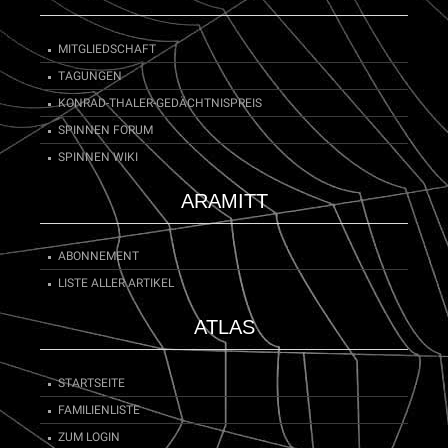
MITGLIEDSCHAFT
TAGUNGEN
KONRAD-THALER-GEDÄCHTNISPREIS
SPINNEN FORUM
SPINNEN WIKI
ARAMITT
ABONNEMENT
LISTE ALLER ARTIKEL
ATLAS
STARTSEITE
FAMILIENLISTE
ZUM LOGIN