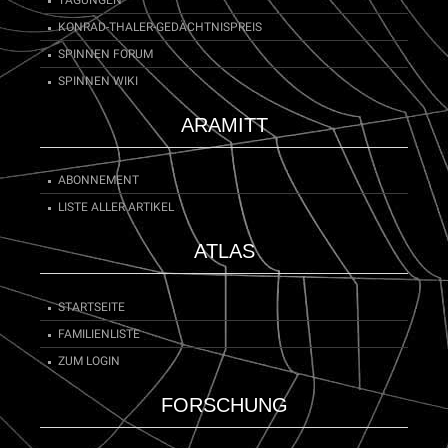
KONRAD-THALER-GEDÄCHTNISPREIS
SPINNEN FORUM
SPINNEN WIKI
ARAMITT
ABONNEMENT
LISTE ALLER ARTIKEL
ATLAS
STARTSEITE
FAMILIENLISTE
ZUM LOGIN
FORSCHUNG