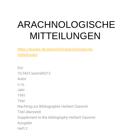
ARACHNOLOGISCHE
MITTEILUNGEN
https://arages.de/zeitschrift/arachnologische-
mitteilungen
Doi
10.5431/aramit0212
Autor
n./a.
Jahr
1991
Titel
Nachtrag zur Bibliographie Herbert Casemir
Titel übersetzt
Supplement to the bibliography Herbert Casemir
Ausgabe
Heft 2