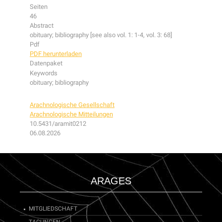
Seiten
46
Abstract
obituary; bibliography [see also vol. 1: 1-4, vol. 3: 68]
Pdf
PDF herunterladen
Datenpaket
Keywords
obituary; bibliography
Arachnologische Gesellschaft
Arachnologische Mitteilungen
10.5431/aramit0212
06.08.2026
ARAGES
MITGLIEDSCHAFT
TAGUNGEN