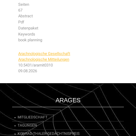
Seiten
67
Abstract
Pdf
Datenpaket
Keywords
book planning
Arachnologische Gesellschaft
Arachnologische Mitteilungen
10.5431/aramit0310
09.08.2026
ARAGES
MITGLIEDSCHAFT
TAGUNGEN
KONRAD-THALER-GEDÄCHTNISPREIS