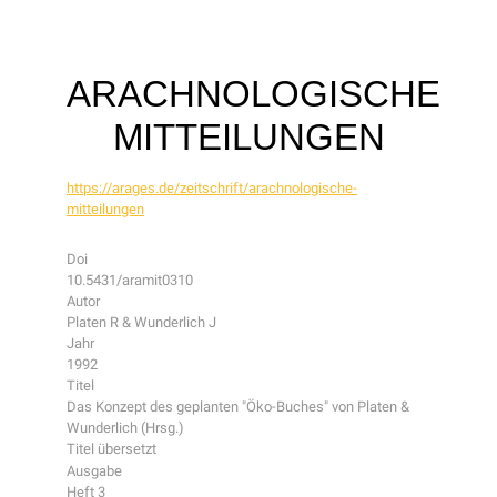
ARACHNOLOGISCHE
MITTEILUNGEN
https://arages.de/zeitschrift/arachnologische-
mitteilungen
Doi
10.5431/aramit0310
Autor
Platen R & Wunderlich J
Jahr
1992
Titel
Das Konzept des geplanten "Öko-Buches" von Platen &
Wunderlich (Hrsg.)
Titel übersetzt
Ausgabe
Heft 3