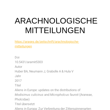
ARACHNOLOGISCHE
MITTEILUNGEN
https://arages.de/zeitschrift/arachnologische-
mitteilungen
Doi
10.5431/aramit5303
Autor
Huber BA, Neumann J, Grabolle A & Hula V
Jahr
2017
Titel
Aliens in Europe: updates on the distributions of
Modisimus culicinus
and
Micropholcus fauroti
(Araneae,
Pholcidae)
Titel übersetzt
Aliens in Europa: Zur Verbreitung der Zitterspinnenarten