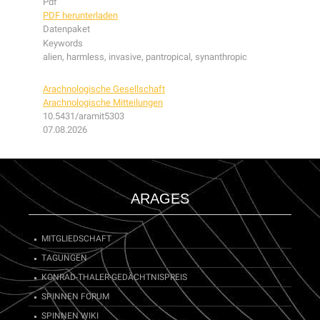
Pdf
PDF herunterladen
Datenpaket
Keywords
alien, harmless, invasive, pantropical, synanthropic
Arachnologische Gesellschaft
Arachnologische Mitteilungen
10.5431/aramit5303
07.08.2026
ARAGES
MITGLIEDSCHAFT
TAGUNGEN
KONRAD-THALER-GEDÄCHTNISPREIS
SPINNEN FORUM
SPINNEN WIKI