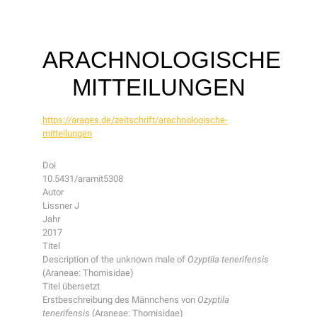
ARACHNOLOGISCHE
MITTEILUNGEN
https://arages.de/zeitschrift/arachnologische-
mitteilungen
Doi
10.5431/aramit5308
Autor
Lissner J
Jahr
2017
Titel
Description of the unknown male of
Ozyptila tenerifensis
(Araneae: Thomisidae)
Titel übersetzt
Erstbeschreibung des Männchens von
Ozyptila
tenerifensis
(Araneae: Thomisidae)