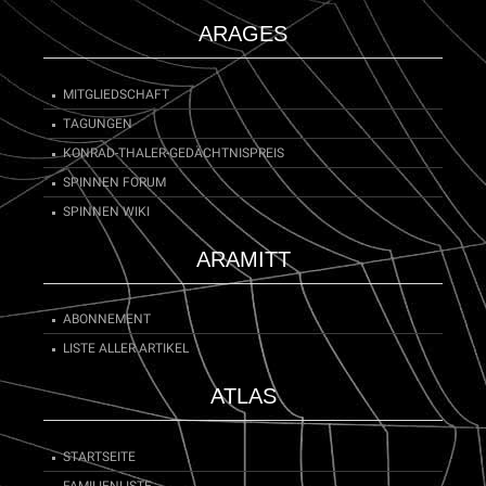
ARAGES
MITGLIEDSCHAFT
TAGUNGEN
KONRAD-THALER-GEDÄCHTNISPREIS
SPINNEN FORUM
SPINNEN WIKI
ARAMITT
ABONNEMENT
LISTE ALLER ARTIKEL
ATLAS
STARTSEITE
FAMILIENLISTE