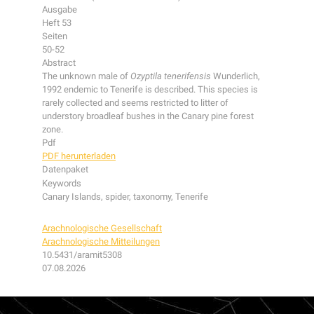
Ausgabe
Heft 53
Seiten
50-52
Abstract
The unknown male of
Ozyptila tenerifensis
Wunderlich,
1992 endemic to Tenerife is described. This species is
rarely collected and seems restricted to litter of
understory broadleaf bushes in the Canary pine forest
zone.
Pdf
PDF herunterladen
Datenpaket
Keywords
Canary Islands, spider, taxonomy, Tenerife
Arachnologische Gesellschaft
Arachnologische Mitteilungen
10.5431/aramit5308
07.08.2026