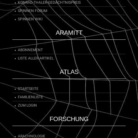
KONRAD-THALER-GEDÄCHTNISPREIS
SPINNEN FORUM
SPINNEN WIKI
ARAMITT
ABONNEMENT
LISTE ALLER ARTIKEL
ATLAS
STARTSEITE
FAMILIENLISTE
ZUM LOGIN
FORSCHUNG
ARACHNOLOGIE