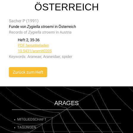
ÖSTERREICH
Sacher P (1991)
Funde von
Zygiella stroemi
in Österreich
Records of
Zygiella stroemi
in Austria
Heft 2, 35-36
PDF herunterladen
10.5431/aramit0205
Keywords:
Araneae; Araneidae; spider
Zurück zum Heft
ARAGES
MITGLIEDSCHAFT
TAGUNGEN