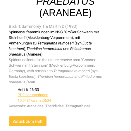
PRAEDATUS
(ARANEAE)
Blick T, Sammorey T & Martin D (1993)
Spinnenaufsammlungen im NSG "Großer Schwerin mit
Steinhorn" (Mecklenburg-Vorpommern), mit
Anmerkungen zu
Tetragnatha reimoseri
(syn.
Eucta
kaestneri
),
Theridion hemerobius
und
Philodromus
praedatus
(Araneae)
Spiders collected in the nature reserve area "Grosser
Schwerin mit Steinhorn" (Mecklenburg-Vorpommern,
Germany), with remarks to
Tetragnatha reimoseri
(syn.
Eucta kaestneri
),
Theridion hemerobius
and
Philodromus
praedatus
(Aran
Heft 6, 26-33
PDF herunterladen
10.5431/aramit0604
Keywords:
Araneidae; Theridiidae; Tetragnathidae
Zurück zum Heft