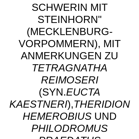
CHWERIN MIT S
TEINHORN" (
MECKLENBURG-V
ORPOMMERN), MIT A
NMERKUNGEN ZU
TETRAGNATHA
REIMOSERI
(SYN.
EUCTA
KAESTNERI
),
THERIDION
HEMEROBIUS
UND
PHILODROMUS