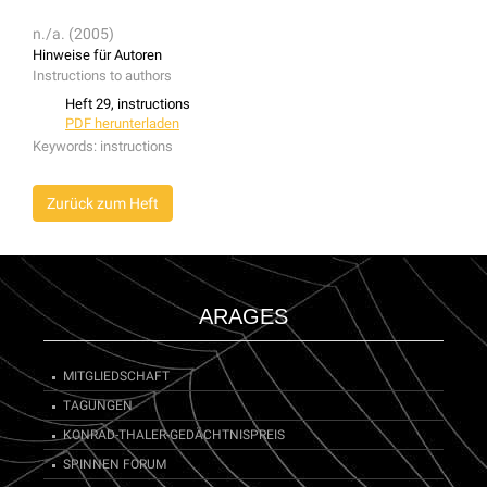
n./a. (2005)
Hinweise für Autoren
Instructions to authors
Heft 29, instructions
PDF herunterladen
Keywords:
instructions
Zurück zum Heft
ARAGES
MITGLIEDSCHAFT
TAGUNGEN
KONRAD-THALER-GEDÄCHTNISPREIS
SPINNEN FORUM