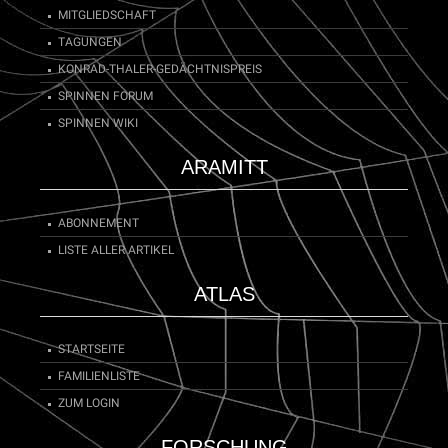
MITGLIEDSCHAFT
TAGUNGEN
KONRAD-THALER-GEDÄCHTNISPREIS
SPINNEN FORUM
SPINNEN WIKI
ARAMITT
ABONNEMENT
LISTE ALLER ARTIKEL
ATLAS
STARTSEITE
FAMILIENLISTE
ZUM LOGIN
FORSCHUNG