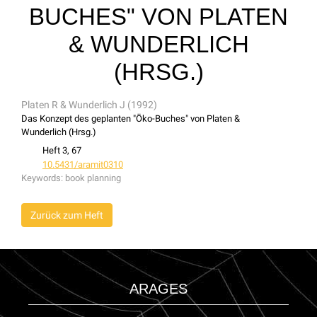
BUCHES" VON PLATEN
& WUNDERLICH
(HRSG.)
Platen R & Wunderlich J (1992)
Das Konzept des geplanten "Öko-Buches" von Platen &
Wunderlich (Hrsg.)
Heft 3, 67
10.5431/aramit0310
Keywords:
book planning
Zurück zum Heft
ARAGES