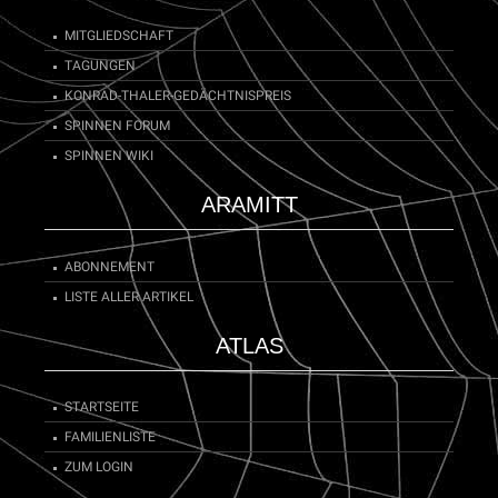
MITGLIEDSCHAFT
TAGUNGEN
KONRAD-THALER-GEDÄCHTNISPREIS
SPINNEN FORUM
SPINNEN WIKI
ARAMITT
ABONNEMENT
LISTE ALLER ARTIKEL
ATLAS
STARTSEITE
FAMILIENLISTE
ZUM LOGIN