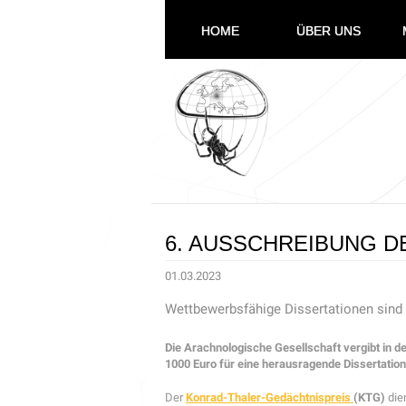
HOME
ÜBER UNS
6. AUSSCHREIBUNG D
01.03.2023
Wettbewerbsfähige Dissertationen sind b
Die Arachnologische Gesellschaft vergibt in 
1000 Euro für eine herausragende Dissertation
Der
Konrad-Thaler-Gedächtnispreis
(KTG)
die