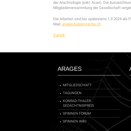
der Arachnologie (exkl. Acari). Die Auszeichnu
Mitgliederversammlung der Gesellschaft verge
Die Arbeiten sind bis spätestens 1.9.2024 als 
Mail:
angelo.bolzern(at)bs.ch
Zurück
ARAGES
MITGLIEDSCHAFT
TAGUNGEN
KONRAD-THALER-
GEDÄCHTNISPREIS
SPINNEN FORUM
SPINNEN WIKI