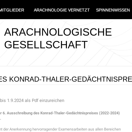
MITGLIEDER
ARACHNOLOGIE VERNETZT
SPINNENWISSEN
ARACHNOLOGISCHE
GESELLSCHAFT
ES KONRAD-THALER-GEDÄCHTNISPREIS
is 1.9.2024 als Pdf einzureichen
der 6. Ausschreibung des Konrad-Thaler-Gedächtnispreises (2022-2024)
.
nt der Anerkennung hervorragender Examensarbeiten aus allen Bereichen