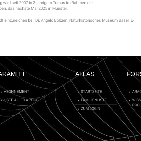
ng wird seit 2007 in 3-jährigem Turnus im Rahmen der
ben, das nächste Mal 2025 in Münster.
Pdf einzureichen bei: Dr. Angelo Bolzern, Naturhistorisches Museum Basel, E-
ARAMITT
ATLAS
FOR
ABONNEMENT
STARTSEITE
ARA
LISTE ALLER ARTIKEL
FAMILIENLISTE
WIS
PRO
ZUM LOGIN