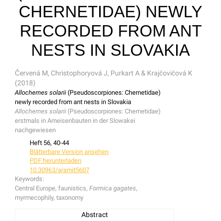
CHERNETIDAE) NEWLY
RECORDED FROM ANT
NESTS IN SLOVAKIA
Červená M, Christophoryová J, Purkart A & Krajčovičová K
(2018)
Allochernes solarii
(Pseudoscorpiones: Chernetidae)
newly recorded from ant nests in Slovakia
Allochernes solarii
(Pseudoscorpiones: Chernetidae)
erstmals in Ameisenbauten in der Slowakei
nachgewiesen
Heft 56, 40-44
Blätterbare Version ansehen
PDF herunterladen
10.30963/aramit5607
Keywords:
Central Europe, faunistics,
Formica gagates
,
myrmecophily, taxonomy
Abstract