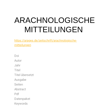
ARACHNOLOGISCHE
MITTEILUNGEN
https://arages.de/zeitschrift/arachnologische-
mitteilungen
Doi
Autor
Jahr
Titel
Titel übersetzt
Ausgabe
Seiten
Abstract
Pdf
Datenpaket
Keywords